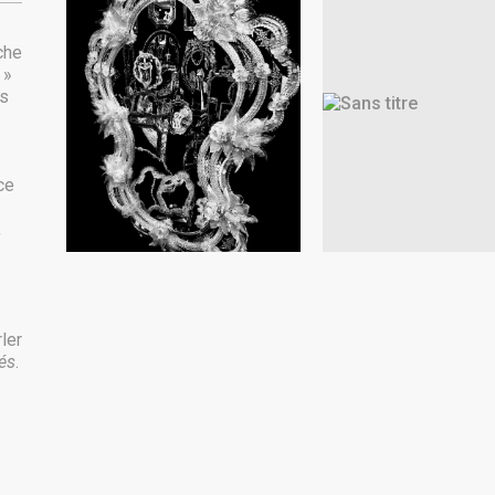
che
 »
és
ce
,
rler
és
.