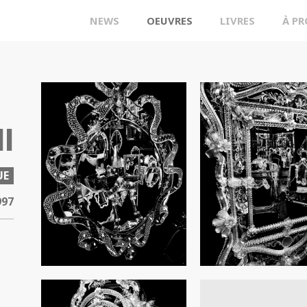
NEWS
OEUVRES
LIVRES
À P
I
UE
997